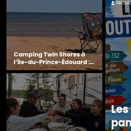
 2026
Nicol
Camping Twin Shores à
l’Île-du-Prince-Édouard :
notre expérience complète
s routes
Sal
 en VR au
tou