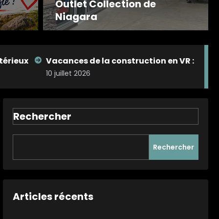
Outlet Collection de
Lire la suite
Niagara
nstruction en VR : comment voyager sans stress cet 
Rechercher
Rechercher
Articles récents