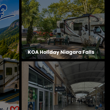
Nicolas Lavoie
26 février 202
KOA Holiday Niagara Falls
:
Destinations VR en
idées avant la h