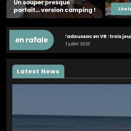
paysages à
Un souper presque
Lire 
parfait… version camping !
fle
oussac en VR : trois jours de détente entre dunes, d
en rafale
illet 2026
Latest News