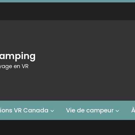
Camping
yage en VR
tions VR Canada
Vie de campeur
À