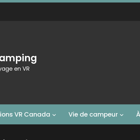
Camping
yage en VR
tions VR Canada
Vie de campeur
À