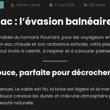
Nicolas Lavoie
5 Août 2025
535
Views
ac : l’évasion balnéair
ale du homard. Pourtant, pour les voyageurs en VR
on eau chaude et son ambiance estivale, cette pla
out invite à ralentir, à respirer et à savourer plei
uce, parfaite pour décroche
ces. Le sable est fin, la brise est légère et la mer
 douce caresse les dunes et crée une atmosphère pa
eauté naturelle.