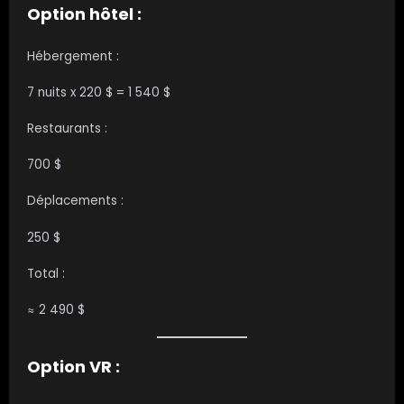
Option hôtel :
Hébergement :
7 nuits x 220 $ = 1 540 $
Restaurants :
700 $
Déplacements :
250 $
Total :
≈ 2 490 $
Option VR :