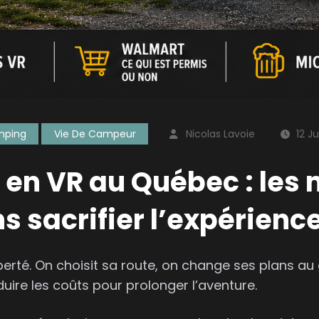
mping
Vie De Campeur
Nicolas Lavoie
12 J
en VR au Québec : les 
 sacrifier l’expérienc
erté. On choisit sa route, on change ses plans au
uire les coûts pour prolonger l’aventure.