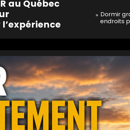
VR au Québec
our
Dormir gr
endroits p
 l’expérience