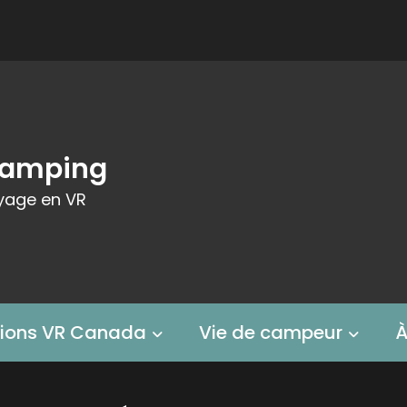
Camping
yage en VR
tions VR Canada
Vie de campeur
À