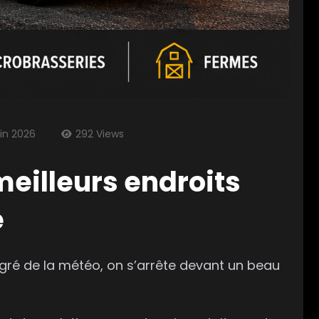
uin 2026
292
Views
meilleurs endroits
e
 gré de la météo, on s’arrête devant un beau